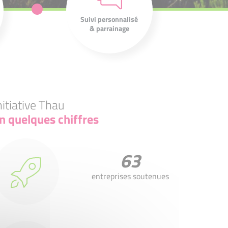
accompagnement
pour favoriser la
Suivi personnalisé
croissance de votre
& parrainage
entreprise.
nitiative Thau
n quelques chiffres
63
entreprises soutenues