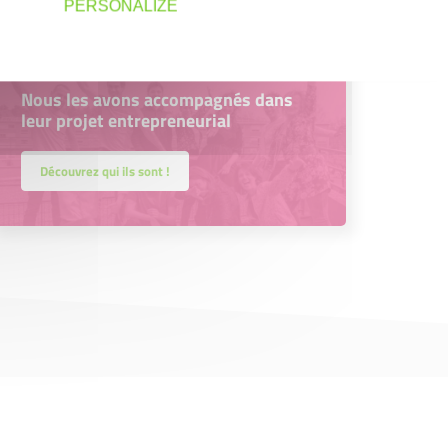
PERSONALIZE
Accompagnement
Nous les avons accompagnés dans
leur projet entrepreneurial
Découvrez qui ils sont !