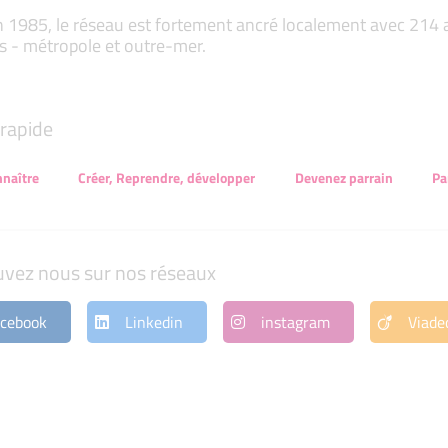
 1985, le réseau est fortement ancré localement avec 214 ass
s - métropole et outre-mer.
rapide
naître
Créer, Reprendre, développer
Devenez parrain
Pa
uvez nous sur nos réseaux
cebook
Linkedin
instagram
Viade