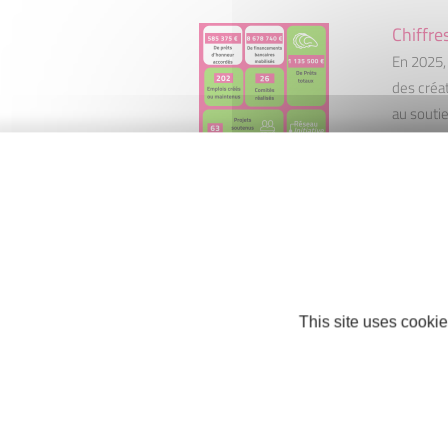
Chiffre
En 2025,
des créa
au souti
long de l
porteurs
réussite
PUBLIÉ LE 
This site uses cookie