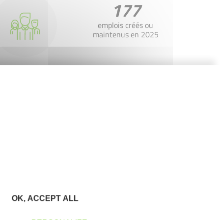
177
emplois créés ou
maintenus en 2025
910
entreprises soutenues
depuis la création
d'Initiative Thau
OK, ACCEPT ALL
Contactez-nous !
Cliquez ici