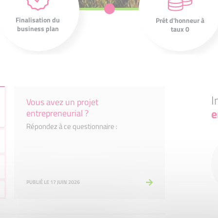
montage de votre
octroie un prêt
projet et construire
d'honneur d'un
Finalisation du
Prêt d'honneur à
le plan de
montant moyen de
business plan
taux 0
financement.
10 000 €.
I
Vous avez un projet
e
entrepreneurial ?
Répondez à ce questionnaire :
PUBLIÉ LE 17 JUIN 2026