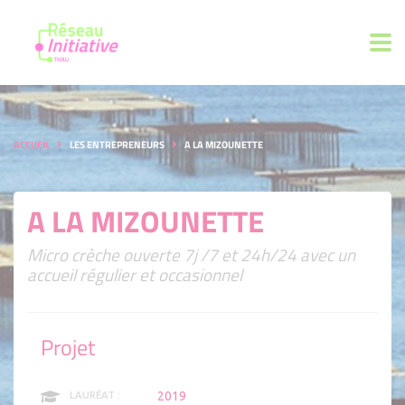
ACCUEIL
LES ENTREPRENEURS
A LA MIZOUNETTE
A LA MIZOUNETTE
Micro crèche ouverte 7j /7 et 24h/24 avec un
accueil régulier et occasionnel
Projet
2019
LAURÉAT :