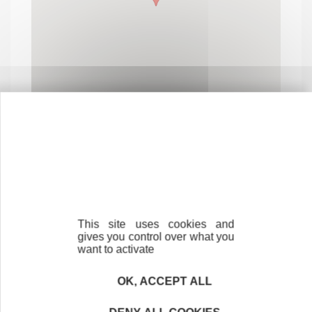
Contactez-nous !
Cliquez ici
This site uses cookies and
gives you control over what you
want to activate
Créateurs
Trouvez à qui vous adresser
OK, ACCEPT ALL
Créateurs, repreneurs, vos interlocuteurs en