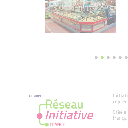
Initia
MEMBRE DE
repren
Créé en
françai