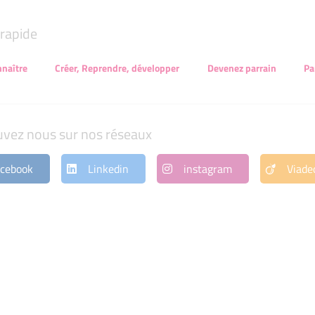
rapide
naître
Créer, Reprendre, développer
Devenez parrain
Pa
uvez nous sur nos réseaux
cebook
Linkedin
instagram
Viade