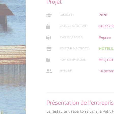
Projet
Adhérent
Adhérents 2025
2020
LAURÉAT :
juillet 20
DATE DE CRÉATION :
Reprise
TYPE DE PROJET :
HÔTELS,
SECTEUR D'ACTIVITÉ :
BBQ GRIL
NOM COMMERCIAL :
10 perso
EFFECTIF :
Présentation de l'entrepri
Le restaurant répertorié dans le Petit