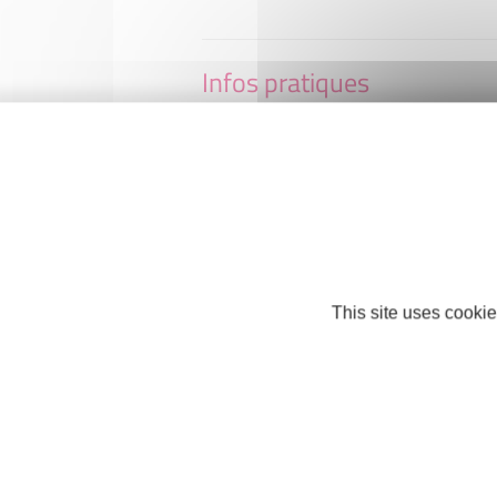
Infos pratiques
BBQ GRILL
13, rue allée Marie Curie
34770 Gigean
lebbqgrill@gmail.com
This site uses cookie