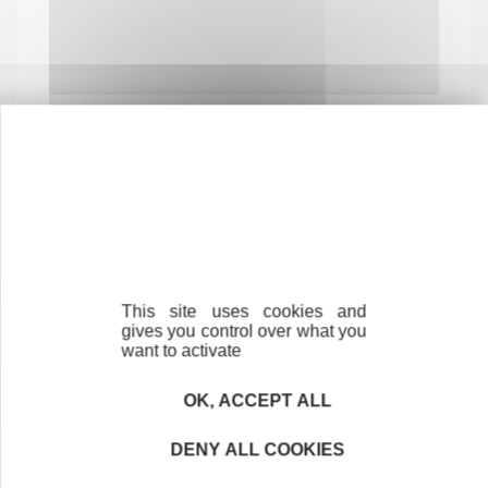
Contactez-nous !
Cliquez ici
This site uses cookies and
Créateurs
gives you control over what you
Trouvez à qui vous adresser
want to activate
Créateurs, repreneurs, vos interlocuteurs en
OK, ACCEPT ALL
région.
DENY ALL COOKIES
En savoir plus