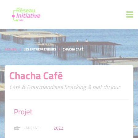
ACCUEIL
LES ENTREPRENEURS
CHACHA CAFÉ
Chacha Café
Café & Gourmandises Snacking & plat du jour
Projet
2022
LAURÉAT :