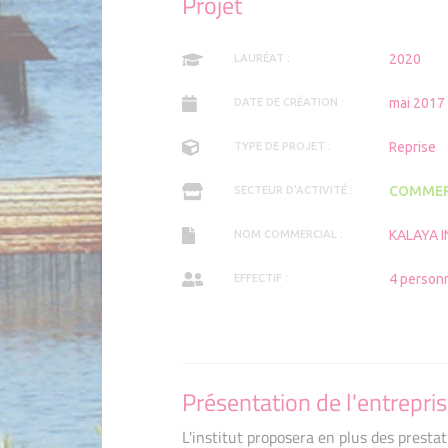
Projet
Adhérent
Adhérents 2025
2020
LAURÉAT :
mai 2017
DATE DE CRÉATION :
Reprise
TYPE DE PROJET :
COMMER
SECTEUR D'ACTIVITÉ :
KALAYA I
NOM COMMERCIAL :
4 person
EFFECTIF :
Présentation de l'entrepri
L'institut proposera en plus des prestat