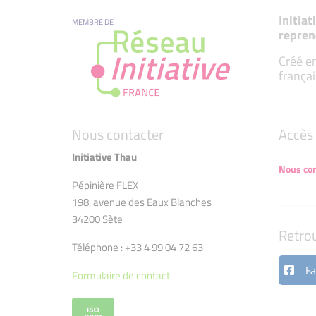
Initia
MEMBRE DE
repren
Créé en
françai
Nous contacter
Accès 
Initiative Thau
Nous con
Pépinière FLEX
198, avenue des Eaux Blanches
34200 Sète
Retro
Téléphone : +33 4 99 04 72 63
Fa
Formulaire de contact