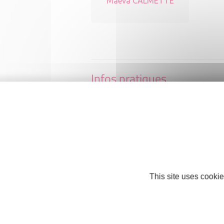
Maéva CALMETTE
Infos pratiques
KALAYA INSTITUT
Avenue de Beziers, résidence le Rieuto
34770 Gigean
Téléphone : +33 4 67 51 91 47
https://kalaya-institut.business.site/
This site uses cookie
Facebook