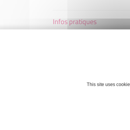
Infos pratiques
LA BASTIDE
56, boulevard Camille Blanc
34200 Sète
Téléphone : +33 4 67 51 07 08
http://www.bastideleconfortmedical.c
This site uses cookie