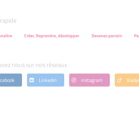
rapide
naître
Créer, Reprendre, développer
Devenez parrain
Pa
uvez nous sur nos réseaux
cebook
Linkedin
instagram
Viade