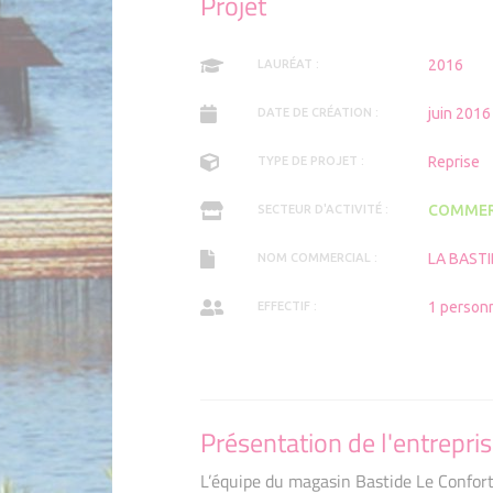
Projet
Adhérent
Adhérents 2025
2016
LAURÉAT :
juin 2016
DATE DE CRÉATION :
Reprise
TYPE DE PROJET :
COMMER
SECTEUR D'ACTIVITÉ :
LA BAST
NOM COMMERCIAL :
1 person
EFFECTIF :
Présentation de l'entrepri
L’équipe du magasin Bastide Le Confort