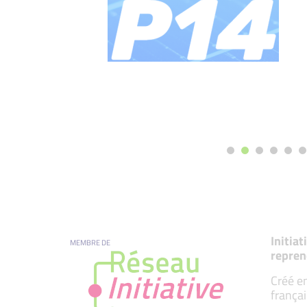
Initia
MEMBRE DE
repren
Créé en
françai