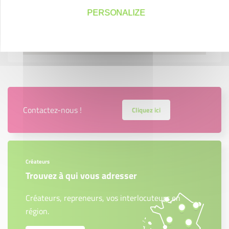
PERSONALIZE
Contactez-nous !
Cliquez ici
Créateurs
Trouvez à qui vous adresser
Créateurs, repreneurs, vos interlocuteurs en
région.