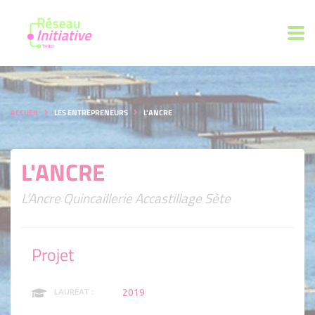
ACCUEIL
LES ENTREPRENEURS
L'ANCRE
L'ANCRE
L’Ancre Quincaillerie Accastillage Sète
Projet
2019
LAURÉAT :