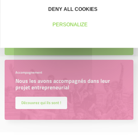
Trouvez à qui vous adresser
DENY ALL COOKIES
Créateurs, repreneurs, vos interlocuteurs en
région.
PERSONALIZE
En savoir plus
Accompagnement
Nous les avons accompagnés dans leur
projet entrepreneurial
Découvrez qui ils sont !