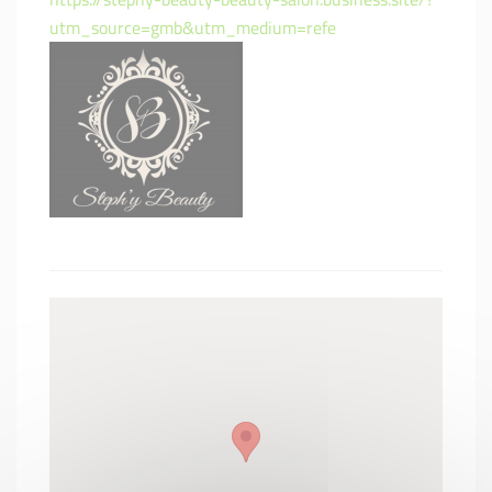
utm_source=gmb&utm_medium=refe